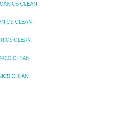
GÀNICS CLEAN
GÀNICS CLEAN
GÀNICS CLEAN
GÀNICS CLEAN
ÀNICS CLEAN