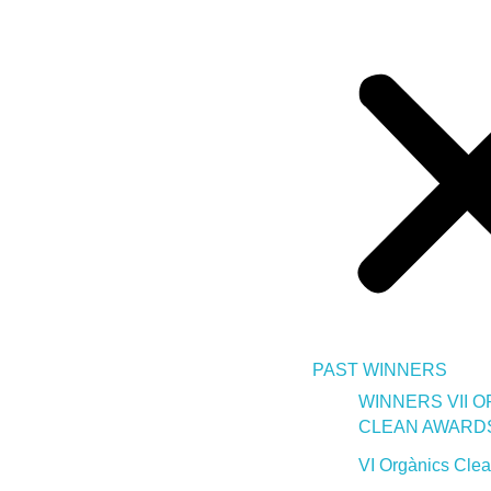
PAST WINNERS
WINNERS VII 
CLEAN AWARD
VI Orgànics Cle