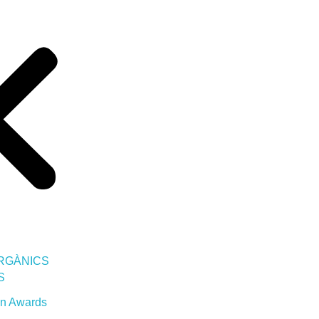
ORGÀNICS
S
an Awards