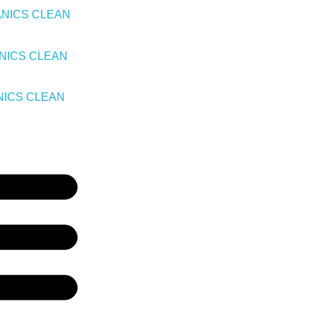
GÀNICS CLEAN
GÀNICS CLEAN
ÀNICS CLEAN