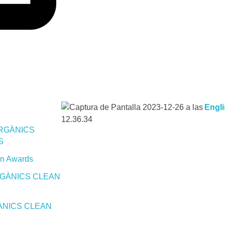
Engli
ORGÀNICS
S
an Awards
GÀNICS CLEAN
GÀNICS CLEAN