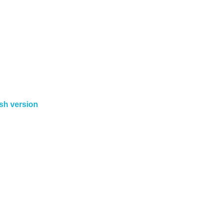
sh version