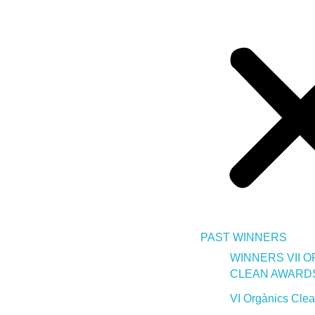
PAST WINNERS
WINNERS VII 
CLEAN AWARD
VI Orgànics Cle