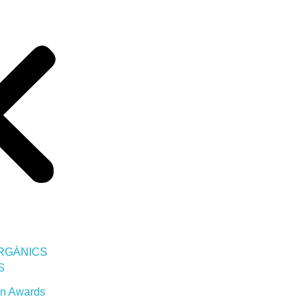
ORGÀNICS
S
an Awards