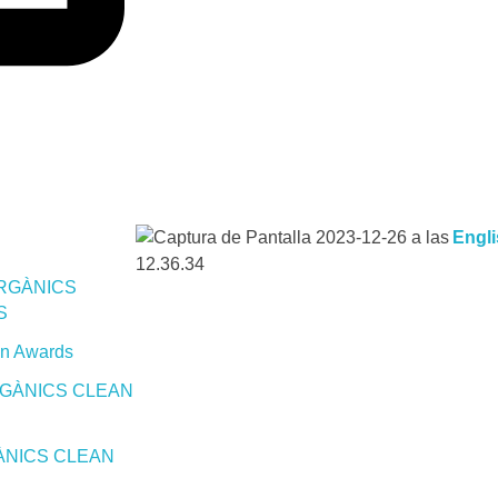
Engli
ORGÀNICS
S
an Awards
GÀNICS CLEAN
GÀNICS CLEAN