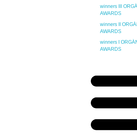
winners III OR
AWARDS
winners II OR
AWARDS
winners I ORG
AWARDS