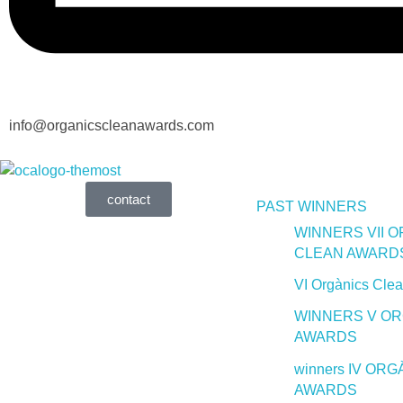
info@organicscleanawards.com
contact
PAST WINNERS
WINNERS VII 
CLEAN AWARD
VI Orgànics Cle
WINNERS V OR
AWARDS
winners IV OR
AWARDS