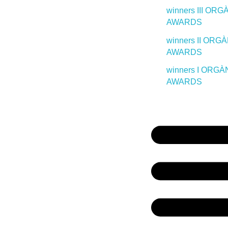
winners III OR
AWARDS
winners II OR
AWARDS
winners I ORG
AWARDS