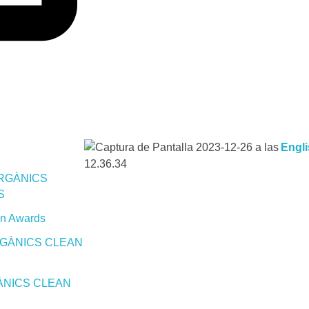
Engli
ORGÀNICS
S
an Awards
GÀNICS CLEAN
GÀNICS CLEAN