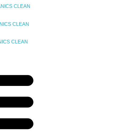
GÀNICS CLEAN
GÀNICS CLEAN
ÀNICS CLEAN