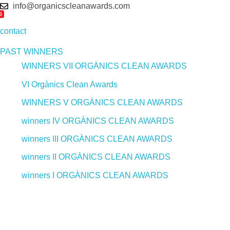
info@organicscleanawards.com
0
contact
PAST WINNERS
WINNERS VII ORGÀNICS CLEAN AWARDS
VI Orgànics Clean Awards
WINNERS V ORGÀNICS CLEAN AWARDS
winners IV ORGÀNICS CLEAN AWARDS
winners III ORGÀNICS CLEAN AWARDS
winners II ORGÀNICS CLEAN AWARDS
winners I ORGÀNICS CLEAN AWARDS